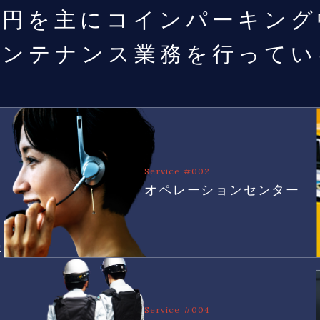
一円を主に
コインパーキング
メンテナンス業務を
行ってい
Service #002
オペレーションセンター
害
Service #004