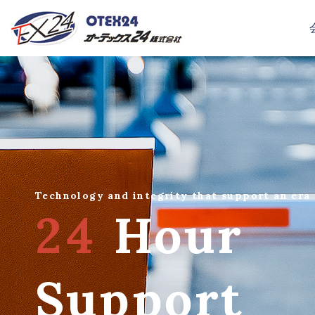
Technology and integrity that support an era 
24
Hour
Support